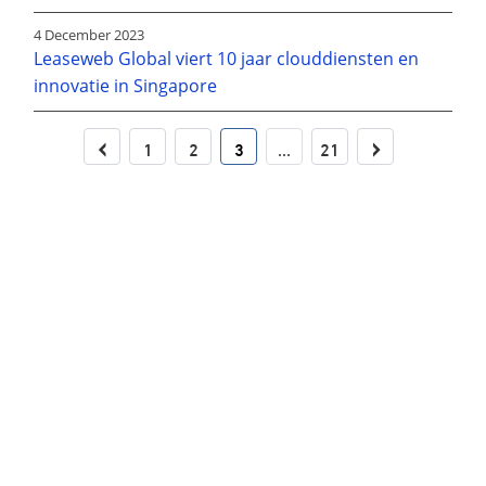
4 December 2023
Leaseweb Global viert 10 jaar clouddiensten en
innovatie in Singapore
‹
›
1
2
3
...
21