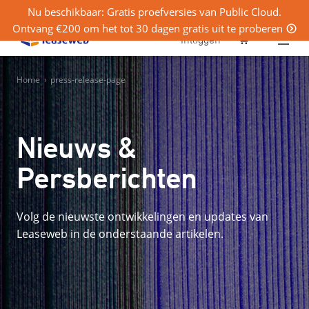
Nu beschikbaar: Gratis proefversies van Public Cloud.
Ontvang €200 om het tot 30 dagen gratis uit te proberen
0
Inloggen
Home
›
press-release-page
Nieuws &
Persberichten
Volg de nieuwste ontwikkelingen en updates van
Leaseweb in de onderstaande artikelen.