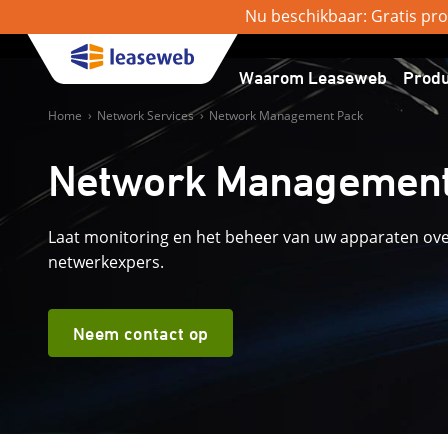
Nu beschikbaar: Gratis pro
Waarom Leaseweb
Prod
Home
›
Network Services
›
Network Management Pack
Network Management
Laat monitoring en het beheer van uw apparaten ov
netwerkexpers.
Neem contact op