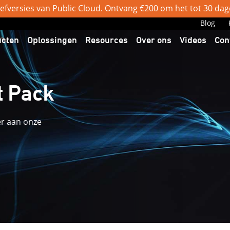
efversies van Public Cloud. Ontvang €200 om het tot 30 dage
Blog
ucten
Oplossingen
Resources
Over ons
Videos
Con
 Pack
er aan onze