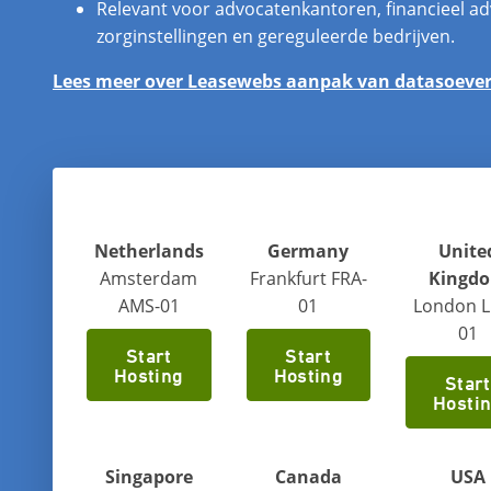
Relevant voor advocatenkantoren, financieel ad
zorginstellingen en gereguleerde bedrijven.
Lees meer over Leasewebs aanpak van datasoevere
Netherlands
Germany
Unite
Amsterdam
Frankfurt FRA-
Kingd
AMS-01
01
London 
01
Start
Start
Hosting
Hosting
Start
Hosti
Singapore
Canada
USA