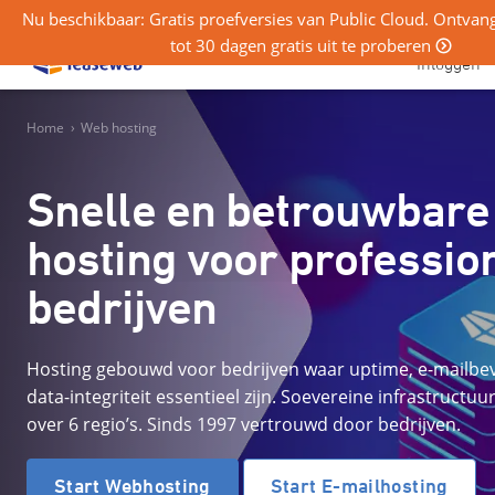
Nu beschikbaar: Gratis proefversies van Public Cloud. Ontva
tot 30 dagen gratis uit te proberen
Inloggen
Home
›
Web hosting
Snelle en betrouwbare
hosting voor professio
bedrijven
Hosting gebouwd voor bedrijven waar uptime, e-mailbev
data-integriteit essentieel zijn. Soevereine infrastructuu
over 6 regio’s. Sinds 1997 vertrouwd door bedrijven.
Start Webhosting
Start E-mailhosting