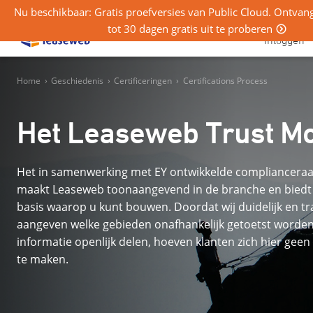
Nu beschikbaar: Gratis proefversies van Public Cloud. Ontva
tot 30 dagen gratis uit te proberen
Inloggen
Home
›
Geschiedenis
›
Certificeringen
›
Certifications Process
Het Leaseweb Trust M
Het in samenwerking met EY ontwikkelde compliancer
maakt Leaseweb toonaangevend in de branche en biedt 
basis waarop u kunt bouwen. Doordat wij duidelijk en t
aangeven welke gebieden onafhankelijk getoetst worden
informatie openlijk delen, hoeven klanten zich hier geen
te maken.