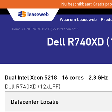
Nu beschikbaar: Gratis pro
Waarom Leaseweb
Prod
Home
›
Dell R740XD (12LFF) 2x Intel Xeon 5218
Dell R740XD (
Dual Intel Xeon 5218 - 16 cores - 2,3 GHz
Dell R740XD (12xLFF)
Datacenter Locatie