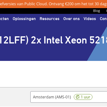
efversies van Public Cloud. Ontvang €200 om het tot 30 dage
Blog
ucten
Oplossingen
Resources
Over ons
Videos
Con
12LFF) 2x Intel Xeon 521
Amsterdam (AMS-01)
1 uur