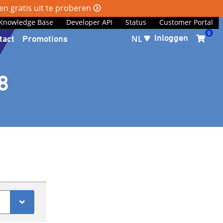
n gratis uit te proberen
Knowledge Base
Developer API
Status
Customer Portal
0
Inloggen
tact
Promotions
NL
8