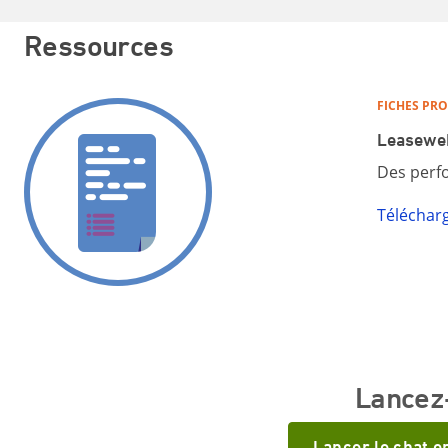
Ressources
FICHES PR
Leaseweb
Des perfo
Téléchar
Lancez-
Lancer le chat e