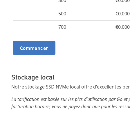
300
€0,00
500
€0,00
700
€0,00
Commencer
Stockage local
Notre stockage SSD NVMe local offre d’excellentes perf
La tarification est basée sur les pics d’utilisation par Go 
facturation horaire, vous ne payez donc que pour les ressou