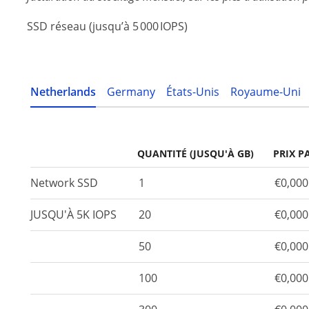
SSD réseau (jusqu’à 5 000 IOPS)
Netherlands
Germany
États-Unis
Royaume-Uni
QUANTITÉ (JUSQU'À GB)
PRIX P
Network SSD
1
€0,00
JUSQU'À 5K IOPS
20
€0,00
50
€0,00
100
€0,00