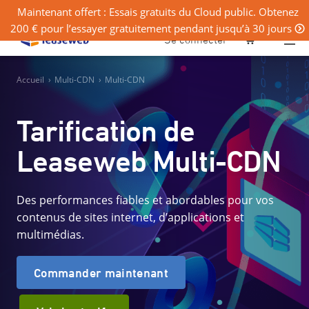
Maintenant offert : Essais gratuits du Cloud public. Obtenez
200 € pour l’essayer gratuitement pendant jusqu’à 30 jours
0
Se connecter
Accueil
›
Multi-CDN
›
Multi-CDN
Tarification de
Leaseweb Multi-CDN
Des performances fiables et abordables pour vos
contenus de sites internet, d’applications et
multimédias.
Commander maintenant