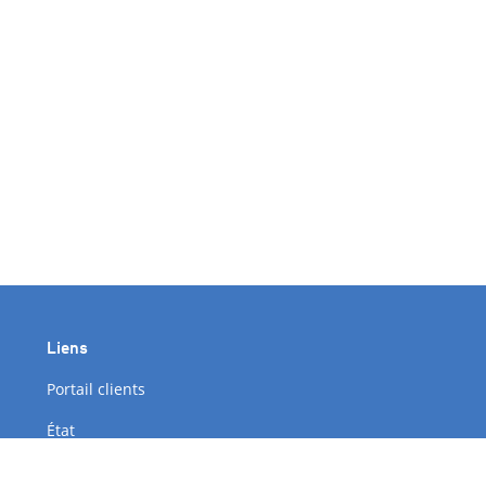
Liens
Portail clients
État
Blog Leaseweb