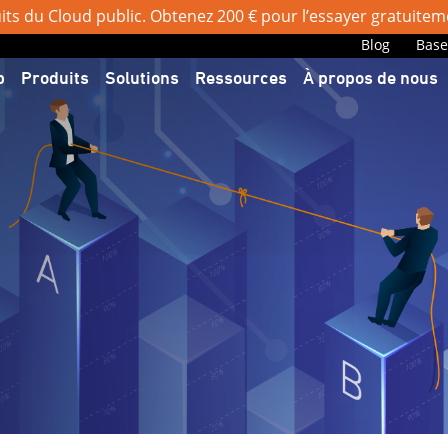
uits du Cloud public. Obtenez 200 € pour l’essayer gratuite
Blog
Base
b
Produits
Solutions
Ressources
À propos de nous