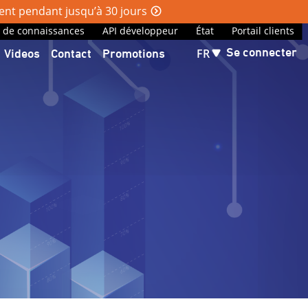
ment pendant jusqu’à 30 jours
 de connaissances
API développeur
État
Portail clients
Se connecter
Videos
Contact
Promotions
FR