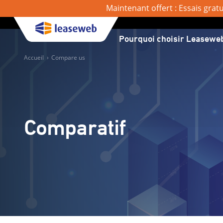
Maintenant offert : Essais grat
Pourquoi choisir Leasewe
Accueil
›
Compare us
Comparatif