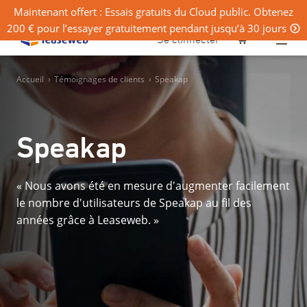
Maintenant offert : Essais gratuits du Cloud public. Obtenez
200 € pour l’essayer gratuitement pendant jusqu’à 30 jours
0
Se connecter
Accueil
›
Témoignages de clients
›
Speakap
Speakap
« Nous avons été en mesure d'augmenter facilement
le nombre d'utilisateurs de Speakap au fil des
années grâce à Leaseweb. »