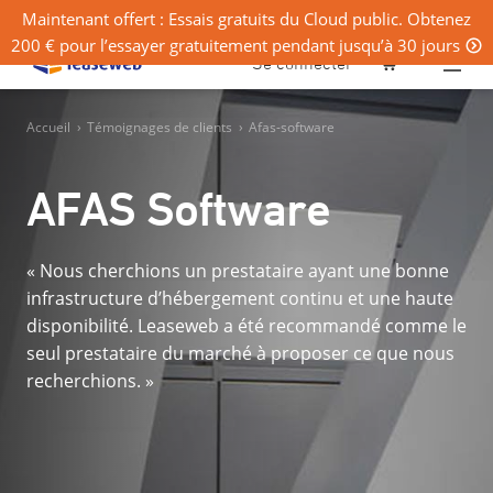
Maintenant offert : Essais gratuits du Cloud public. Obtenez
200 € pour l’essayer gratuitement pendant jusqu’à 30 jours
0
Se connecter
Accueil
›
Témoignages de clients
›
Afas-software
AFAS Software
« Nous cherchions un prestataire ayant une bonne
infrastructure d’hébergement continu et une haute
disponibilité. Leaseweb a été recommandé comme le
seul prestataire du marché à proposer ce que nous
recherchions. »