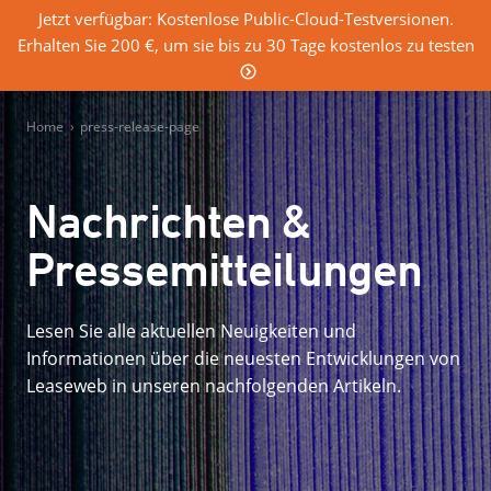
Jetzt verfügbar: Kostenlose Public-Cloud-Testversionen.
Erhalten Sie 200 €, um sie bis zu 30 Tage kostenlos zu testen
0
Einloggen
Home
›
press-release-page
Nachrichten &
Pressemitteilungen
Lesen Sie alle aktuellen Neuigkeiten und
Informationen über die neuesten Entwicklungen von
Leaseweb in unseren nachfolgenden Artikeln.