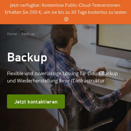
Jetzt verfügbar: Kostenlose Public-Cloud-Testversionen.
Erhalten Sie 200 €, um sie bis zu 30 Tage kostenlos zu testen
0
Einloggen
Home
›
Back-up
Backup
Flexible und zuverlässige Lösung für Cloud-Backup
und Wiederherstellung Ihrer IT-Infrastruktur
Jetzt kontaktieren