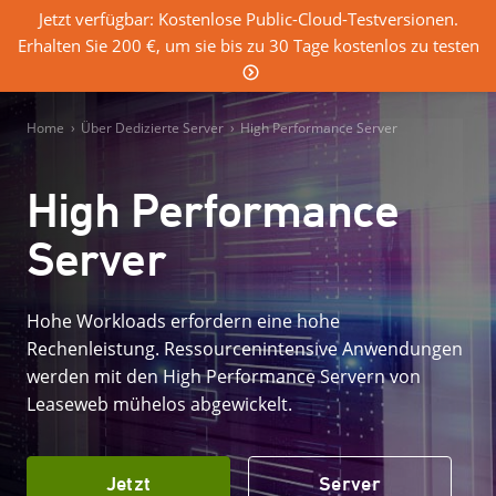
Jetzt verfügbar: Kostenlose Public-Cloud-Testversionen.
Erhalten Sie 200 €, um sie bis zu 30 Tage kostenlos zu testen
0
Einloggen
Home
›
Über Dedizierte Server
›
High Performance Server
High Performance
Server
Hohe Workloads erfordern eine hohe
Rechenleistung. Ressourcenintensive Anwendungen
werden mit den High Performance Servern von
Leaseweb mühelos abgewickelt.
Jetzt
Server