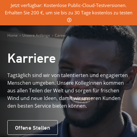
Jetzt verfügbar: Kostenlose Public-Cloud-Testversionen.
Erhalten Sie 200 €, um sie bis zu 30 Tage kostenlos zu testen
0
Einloggen
Home
›
Unsere Anfänge
›
Career
Karriere
Tagtäglich sind wir von talentierten und engagierten
Menschen umgeben. Unsere KollegInnen kommen
aus allen Teilen der Welt und sorgen für frischen
Wind und neue Ideen, damit wir unseren Kunden
den besten Service bieten können.
Offene Stellen