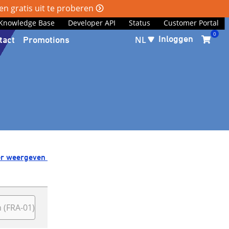
n gratis uit te proberen
Knowledge Base
Developer API
Status
Customer Portal
0
Inloggen
tact
Promotions
NL
r weergeven
 (FRA-01)