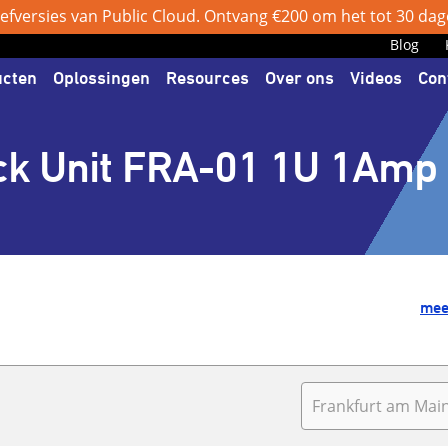
efversies van Public Cloud. Ontvang €200 om het tot 30 dage
Blog
ucten
Oplossingen
Resources
Over ons
Videos
Con
ck Unit FRA-01 1U 1Amp
mee
Frankfurt am Main