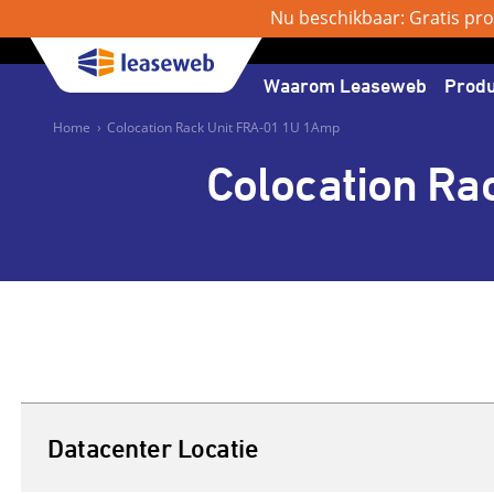
Nu beschikbaar: Gratis pro
Waarom Leaseweb
Prod
Home
›
Colocation Rack Unit FRA-01 1U 1Amp
Colocation Ra
Datacenter Locatie