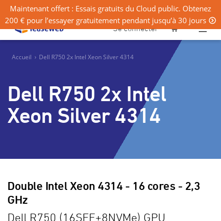
Maintenant offert : Essais gratuits du Cloud public. Obtenez
200 € pour l’essayer gratuitement pendant jusqu’à 30 jours
0
Se connecter
Accueil
›
Dell R750 2x Intel Xeon Silver 4314
Dell R750 2x Intel
Xeon Silver 4314
Double Intel Xeon 4314 - 16 cores - 2,3
GHz
Dell R750 (16SFF+8NVMe) GPU