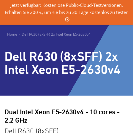
Jetzt verfügbar: Kostenlose Public-Cloud-Testversionen.
Erhalten Sie 200 €, um sie bis zu 30 Tage kostenlos zu testen
0
Einloggen
Home
›
Dell R630 (8xSFF) 2x Intel Xeon E5-2630v4
Dell R630 (8xSFF) 2x
Intel Xeon E5-2630v4
Dual Intel Xeon E5-2630v4 - 10 cores -
2,2 GHz
Dell R630 (8xSFF)