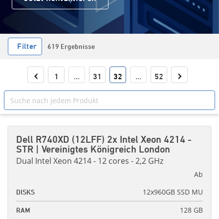
Filter
619 Ergebnisse
‹
›
1
...
31
32
...
52
Dell R740XD (12LFF) 2x Intel Xeon 4214 -
STR | Vereinigtes Königreich London
Dual Intel Xeon 4214 - 12 cores - 2,2 GHz
Ab
12x960GB SSD MU
DISKS
128 GB
RAM