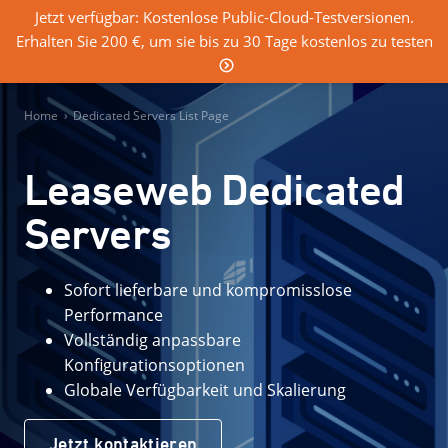
Jetzt verfügbar: Kostenlose Public-Cloud-Testversionen.
Erhalten Sie 200 €, um sie bis zu 30 Tage kostenlos zu testen
0
Einloggen
Home
›
Dedicated Servers List Page
Leaseweb Dedicated
Servers
Sofort lieferbare und kompromisslose
Performance
Vollständig anpassbare
Konfigurationsoptionen
Globale Verfügbarkeit und Skalierung
Jetzt kontaktieren